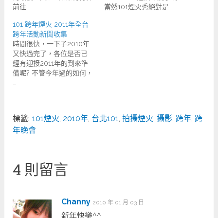
前往…
當然101煙火秀絕對是…
101 跨年煙火 2011年全台
跨年活動新聞收集
時間很快，一下子2010年
又快過完了，各位是否已
經有迎接2011年的到來準
備呢? 不管今年過的如何，
…
標籤:
101煙火
,
2010年
,
台北101
,
拍攝煙火
,
攝影
,
跨年
,
跨
年晚會
4 則留言
Channy
2010 年 01 月 03 日
新年快樂^^