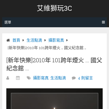
跳
艾維獅玩3C
轉
至
內
選單
容
首頁
生活點滴
攝影寫真
[新年快樂]2010年 101跨年煙火 … 國父紀念館 …
[新年快樂]2010年 101跨年煙火 … 國父
紀念館 …
攝影寫真
,
生活點滴
4 則留言