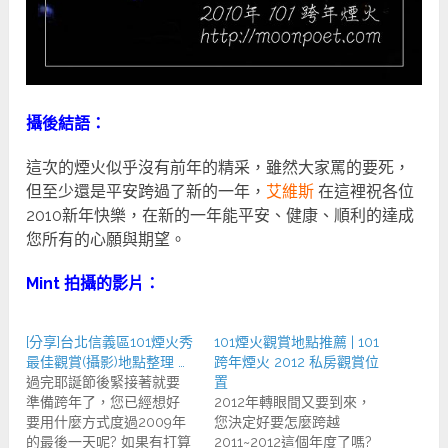
攝後結語：
這次的煙火似乎沒有前年的精采，雖然大家罵的要死，
但至少還是平安跨過了新的一年，
艾維斯
在這裡祝各位
2010新年快樂，在新的一年能平安、健康、順利的達成
您所有的心願與期望。
Mint 拍攝的影片：
[分享]台北信義區101煙火秀
101煙火觀賞地點推薦 | 101
最佳觀賞(攝影)地點整理 …
跨年煙火 2012 私房觀賞位
過完耶誕節後緊接著就要
置
準備跨年了，您已經想好
2012年轉眼間又要到來，
要用什麼方式度過2009年
您決定好要怎麼跨越
的最後一天呢? 如果有打算
2011~2012這個年度了嗎?