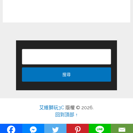
艾維獅玩3C
版權 © 2026.
回到頂部 ↑