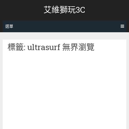
跳
艾維獅玩3C
轉
至
內
選單
容
標籤:
ultrasurf 無界瀏覽