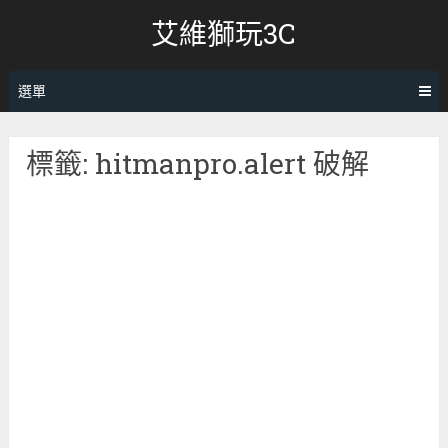
跳
艾維獅玩3C
轉
至
內
選單
容
標籤:
hitmanpro.alert 破解