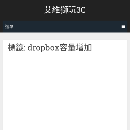
跳
艾維獅玩3C
轉
至
內
選單
容
標籤:
dropbox容量增加