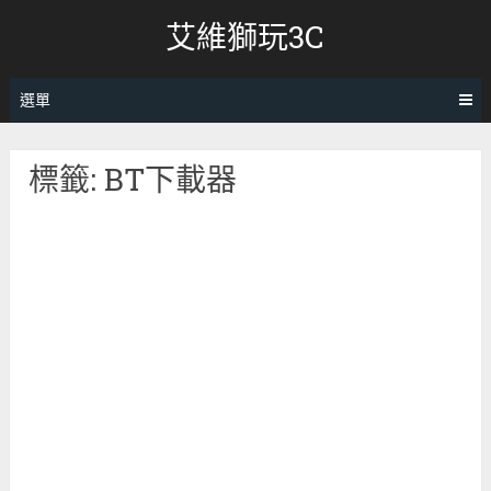
跳
艾維獅玩3C
轉
至
內
選單
容
標籤:
BT下載器