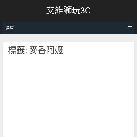
跳
艾維獅玩3C
轉
至
內
選單
容
標籤:
麥香阿嬤