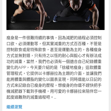
瘦身是一件很難持續的事情，因為減肥的過程必須控制
口欲、必須運動等，但其實減重的方式百百種，不管是
控制飲食或是特殊飲食，甚至是運動為主的，各種瘦身
方式並無對錯，只有持之以恆的耐心與毅心才有辦法成
功的減重，當然，我們也必須有一個適合自己紀錄體重
變化的APP，今天要介紹的是「徐緩地瘦身」這款體重
管理程式，它提供以卡娜赫拉為主題的介面，並讓我們
能將體重與體脂的變化以圖表呈現，同時還能以日記的
方式來記錄自已瘦身的歷程，想瘦身的你還不趕快把手
機減肥器下載到手機裡，用可愛的卡娜赫拉來陪伴您一
起度過難熬的減重過程吧。...
繼續瀏覽