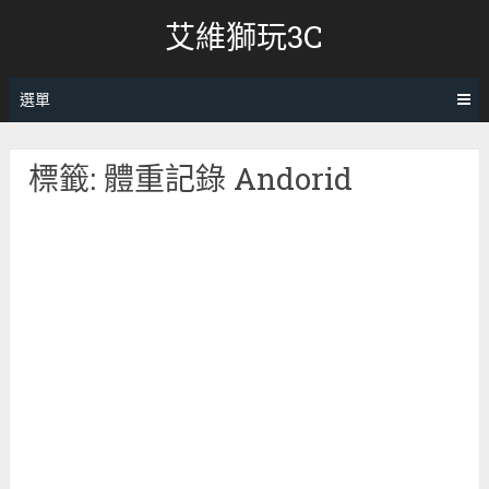
跳
艾維獅玩3C
轉
至
內
選單
容
標籤:
體重記錄 Andorid