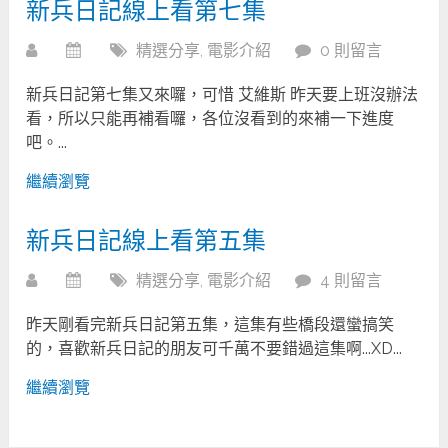
新兵日記線上看第七集
精選分享
,
電影介紹
0 則留言
新兵日記第七集又來囉，可惜 艾維斯 昨天要上班沒辦法
看，所以只能再補看囉，各位沒看到的來補一下進度
吧。...
繼續瀏覽
新兵日記線上看第五集
精選分享
,
電影介紹
4 則留言
昨天剛看完新兵日記第五集，這集有些橋段還蠻搞笑
的，喜歡新兵日記的朋友可千萬不要錯過這集啊...XD...
繼續瀏覽