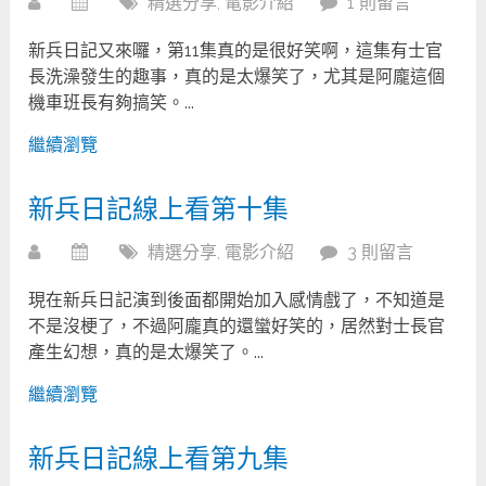
精選分享
,
電影介紹
1 則留言
新兵日記又來囉，第11集真的是很好笑啊，這集有士官
長洗澡發生的趣事，真的是太爆笑了，尤其是阿龐這個
機車班長有夠搞笑。...
繼續瀏覽
新兵日記線上看第十集
精選分享
,
電影介紹
3 則留言
現在新兵日記演到後面都開始加入感情戲了，不知道是
不是沒梗了，不過阿龐真的還蠻好笑的，居然對士長官
產生幻想，真的是太爆笑了。...
繼續瀏覽
新兵日記線上看第九集