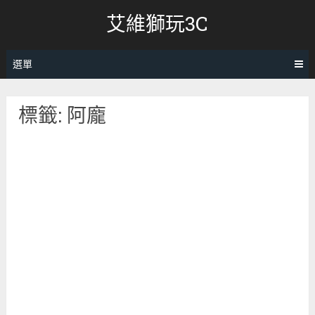
跳
艾維獅玩3C
轉
至
內
選單
容
標籤:
阿龐