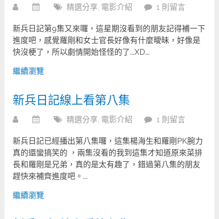
精選分享
,
電影介紹
1 則留言
新兵日記第9集又來囉，這星期沒看到的朋友記得補一下
進度吧，感覺羅剛和女士官長好像有什麼曖昧，好像是
快沒梗了，所以劇情開始怪怪的了...XD...
繼續瀏覽
新兵日記線上看第八集
精選分享
,
電影介紹
1 則留言
新兵日記已經播出第八集囉，這集楊海生和羅剛PK腕力
真的還蠻搞笑的 ，兩集沒看的我到這集才知道原來菜排
長和羅剛是兄弟，真的是太有趣了，錯過第八集的朋友
趕快來補齊進度吧。...
繼續瀏覽