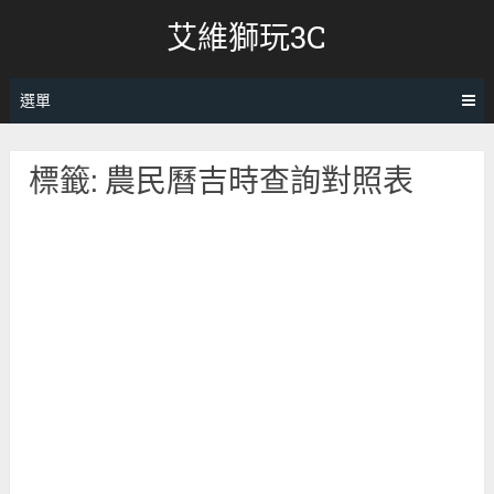
跳
艾維獅玩3C
轉
至
內
選單
容
標籤:
農民曆吉時查詢對照表