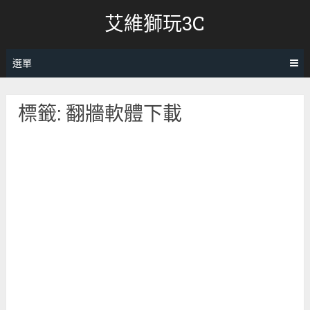
跳
艾維獅玩3C
轉
至
內
選單
容
標籤:
翻牆軟體下載