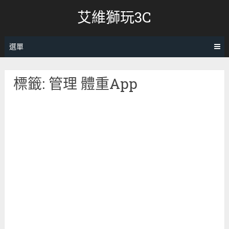
跳
艾維獅玩3C
轉
至
內
選單
容
標籤:
管理 體重App