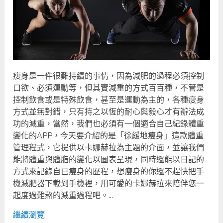
瘦身是一件很難持續的事情，因為減肥的過程必須控制
口欲、必須運動等，但其實減重的方式百百種，不管是
控制飲食或是特殊飲食，甚至是運動為主的，各種瘦身
方式並無對錯，只有持之以恆的耐心與毅心才有辦法成
功的減重，當然，我們也必須有一個適合自己紀錄體重
變化的APP，今天要介紹的是「徐緩地瘦身」這款體重
管理程式，它提供以卡娜赫拉為主題的介面，並讓我們
能將體重與體脂的變化以圖表呈現，同時還能以日記的
方式來記錄自已瘦身的歷程，想瘦身的你還不趕快把手
機減肥器下載到手機裡，用可愛的卡娜赫拉來陪伴您一
起度過難熬的減重過程吧。...
繼續瀏覽