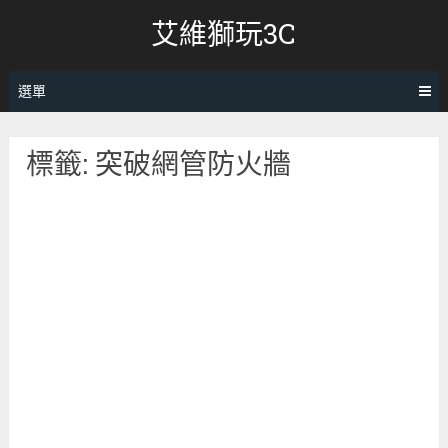
跳
艾維獅玩3C
轉
至
內
選單
容
標籤:
突破網管防火牆