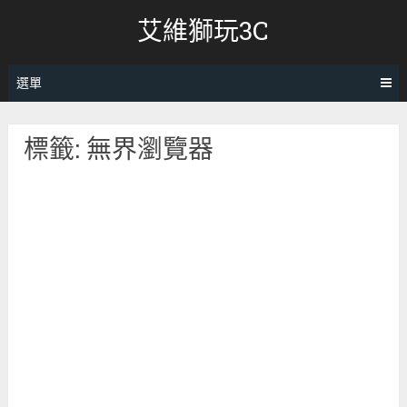
跳
艾維獅玩3C
轉
至
內
選單
容
標籤:
無界瀏覽器