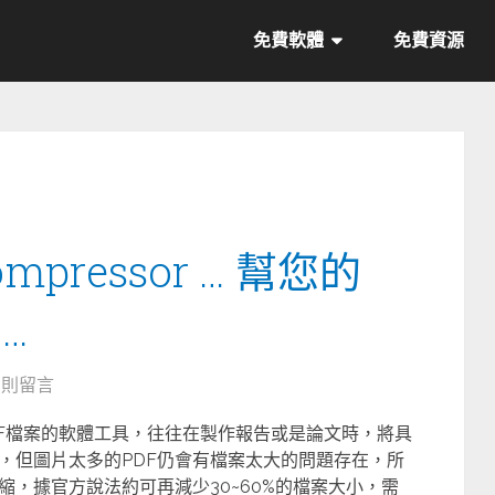
免費軟體
免費資源
ompressor … 幫您的
…
2 則留言
用來壓縮PDF檔案的軟體工具，往往在製作報告或是論文時，將具
，但圖片太多的PDF仍會有檔案太大的問題存在，所
縮，據官方說法約可再減少30~60%的檔案大小，需