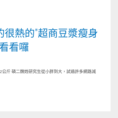
的很熱的"超商豆漿瘦身
考看看囉
2公斤 碩二魏姓研究生從小胖到大，試過許多網路減