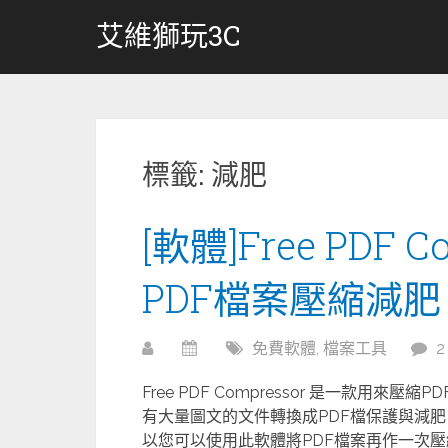
跳
艾維獅玩3C
轉
至
內
容
標籤:
減肥
[軟體]Free PDF C
PDF檔案壓縮減肥 
免費軟體
,
檔案工具
Free PDF Compressor 是一款
有大量圖文的文件轉換成PDF檔保護與減肥
以您可以使用此軟體將PDF檔案再作一次壓