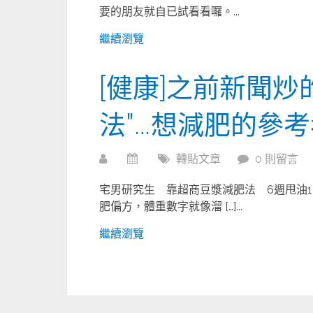
要的朋友就自已試看看囉。...
繼續瀏覽
[健康]之前新聞炒
法"…想減肥的參
轉貼文章
0 則留言
宅男研究生 靠超商豆漿減肥法 6週甩油1
肥偏方，體重數字就像溜 […]...
繼續瀏覽