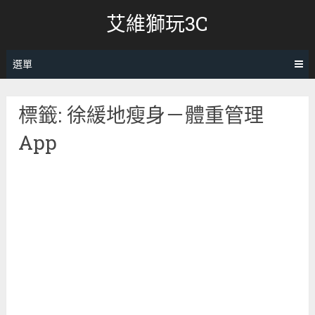
跳
艾維獅玩3C
轉
至
內
選單
容
標籤:
徐緩地瘦身－體重管理
App