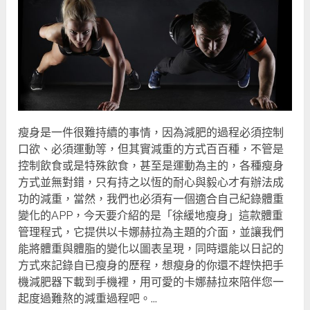
瘦身是一件很難持續的事情，因為減肥的過程必須控制
口欲、必須運動等，但其實減重的方式百百種，不管是
控制飲食或是特殊飲食，甚至是運動為主的，各種瘦身
方式並無對錯，只有持之以恆的耐心與毅心才有辦法成
功的減重，當然，我們也必須有一個適合自己紀錄體重
變化的APP，今天要介紹的是「徐緩地瘦身」這款體重
管理程式，它提供以卡娜赫拉為主題的介面，並讓我們
能將體重與體脂的變化以圖表呈現，同時還能以日記的
方式來記錄自已瘦身的歷程，想瘦身的你還不趕快把手
機減肥器下載到手機裡，用可愛的卡娜赫拉來陪伴您一
起度過難熬的減重過程吧。...