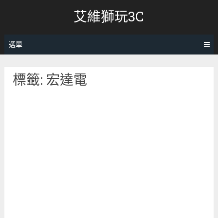
跳
艾維獅玩3C
轉
至
內
選單
容
標籤:
宏達電