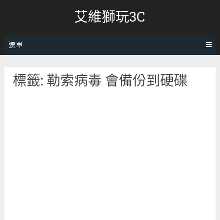
跳
艾維獅玩3C
轉
至
內
選單
容
標籤:
勒索病毒 會備份到硬碟