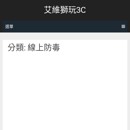
跳
艾維獅玩3C
轉
至
內
選單
容
分類:
線上防毒