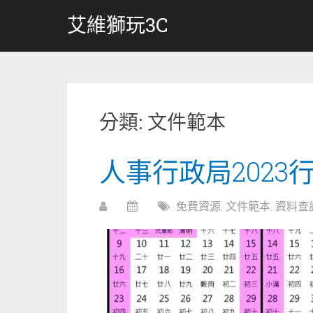
跳
艾維獅玩3C
轉
至
內
容
分類:
文件範本
人事行政局2023行
免費資源
,
文件範本
,
資料查