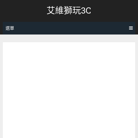
跳
艾維獅玩3C
轉
至
內
選單
容